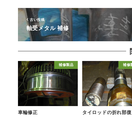
古い投稿
軸受メタル 補修
補修製品
補修
車輪修正
タイロッドの折れ部復