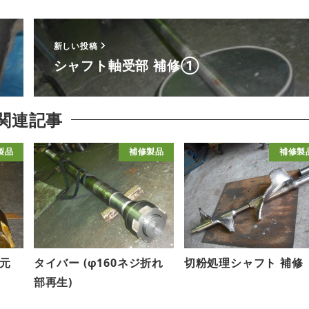
新しい投稿
シャフト軸受部 補修①
関連記事
製品
補修製品
補修製
元
タイバー (φ160ネジ折れ
切粉処理シャフト 補修
部再生)