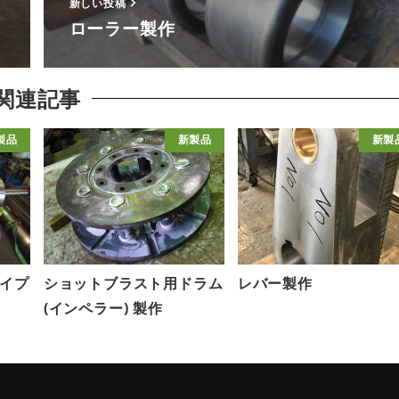
新しい投稿
ローラー製作
関連記事
製品
新製品
新製
イプ
ショットブラスト用ドラム
レバー製作
(インペラー) 製作