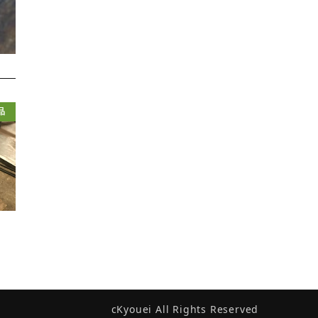
品
cKyouei All Rights Reserved