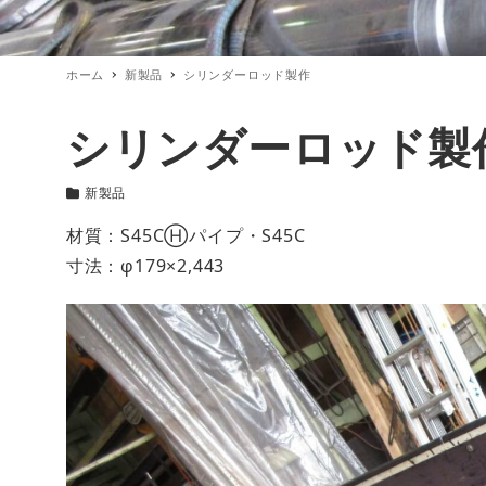
ホーム
新製品
シリンダーロッド製作
シリンダーロッド製
新製品
カテゴリー
材質：S45CⒽパイプ・S45C
寸法：φ179×2,443