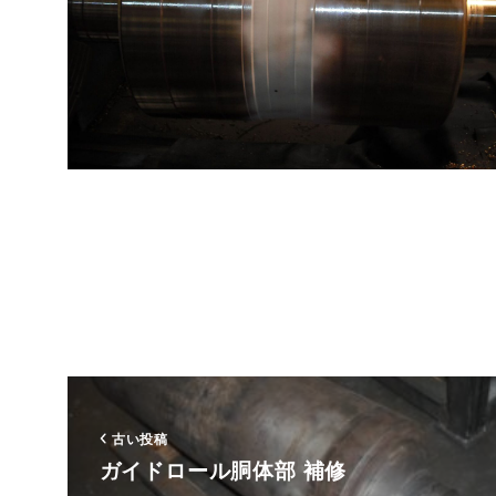
古い投稿
ガイドロール胴体部 補修