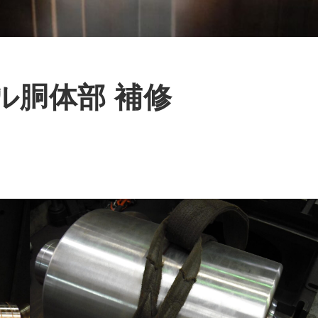
ル胴体部 補修