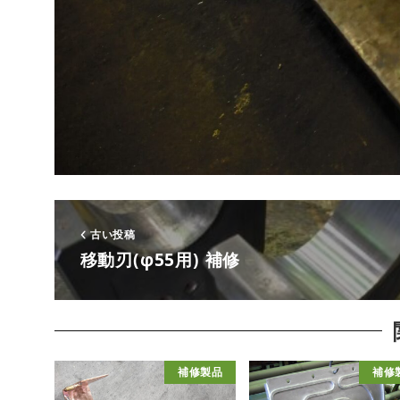
古い投稿
移動刃(φ55用) 補修
補修製品
補修