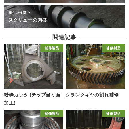
新しい投稿
スクリューの肉盛
関連記事
補修製品
補修製品
粉砕カッタ (チップ当り面
クランクギヤの割れ補修
加工)
補修製品
補修製品