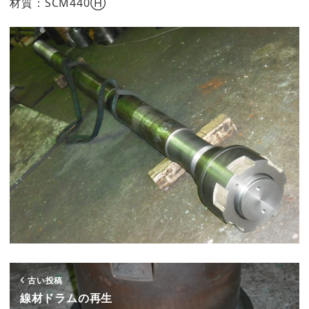
材質：SCM440Ⓗ
古い投稿
線材ドラムの再生