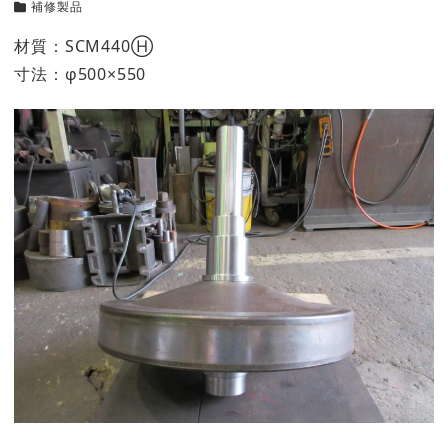
補修製品
カテゴリー
材質：SCM440Ⓗ
寸法：φ500×550