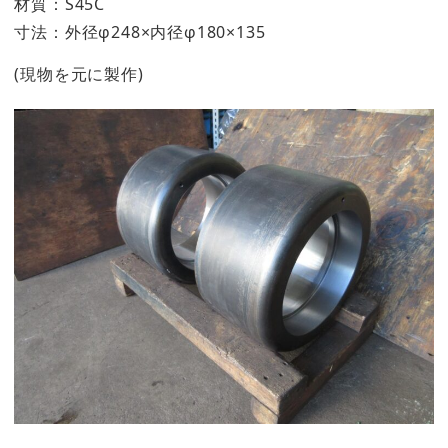
材質：S45C
寸法：外径φ248×内径φ180×135
(現物を元に製作)