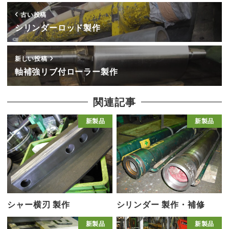
古い投稿
シリンダーロッド製作
新しい投稿
軸補強リブ付ローラー製作
関連記事
新製品
新製品
シャー横刃 製作
シリンダー 製作・補修
新製品
新製品