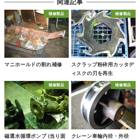
関連記事
補修製品
補修製品
マニホールドの割れ補修
スクラップ粉砕用カッタデ
ィスクの刃を再生
補修製品
補修製品
磁選水循環ポンプ (当り面
クレーン車輪内径・外径