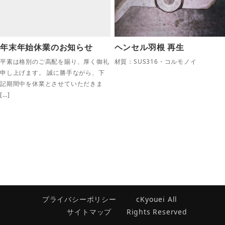
年末年始休業のお知らせ
ヘンセル羽根 再生
平素は格別のご高配を賜り、厚く御礼
材質：SUS316・コルモノイ
申し上げます。 誠に勝手ながら、下
記期間中を休業とさせていただきま
[…]
プライバシーポリシー
cKyouei All
サイトマップ
Rights Reserved