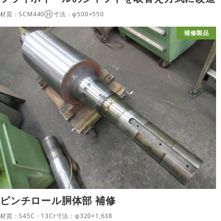
材質：SCM440Ⓗ寸法：φ500×550
補修製品
ピンチロール胴体部 補修
材質：S45C・13Cr寸法：φ320×1,638