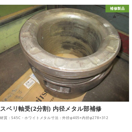
補修製品
スベリ軸受(2分割) 内径メタル部補修
材質：S45C・ホワイトメタル寸法：外径φ405×内径φ278×312