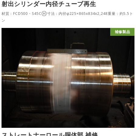
射出シリンダー内径チューブ再生
材質：FCD500・S45CⒽ寸法：内径φ225×865x834x2,248重量：約5.5ト
ン
補修製品
ストレートナーロール胴体部 補修