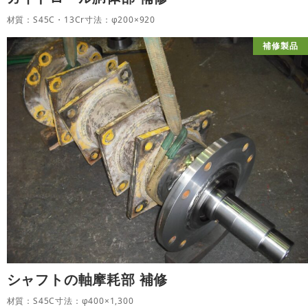
材質：S45C・13Cr寸法：φ200×920
補修製品
シャフトの軸摩耗部 補修
材質：S45C寸法：φ400×1,300