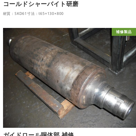
コールドシャーバイト研磨
材質：SKD61寸法：t65×130×800
補修製品
ガイドロール胴体部 補修