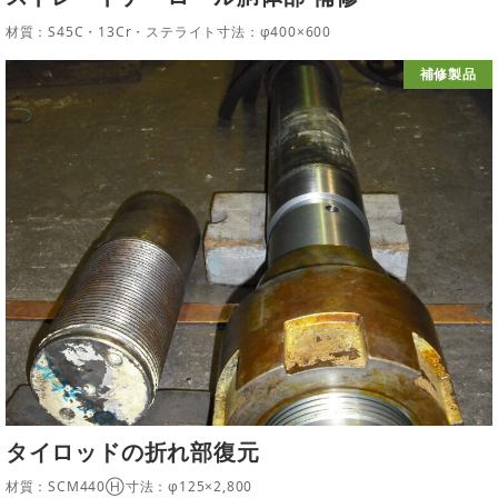
材質：S45C・13Cr・ステライト寸法：φ400×600
補修製品
タイロッドの折れ部復元
材質：SCM440Ⓗ寸法：φ125×2,800